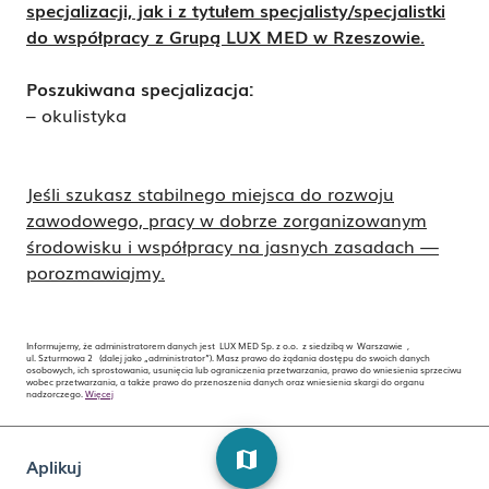
specjalizacji, jak i z tytułem specjalisty/specjalistki
do współpracy z Grupą LUX MED w Rzeszowie.
Poszukiwana
specjalizacja:
– okulistyka
Jeśli szukasz stabilnego miejsca do rozwoju
zawodowego, pracy w dobrze zorganizowanym
środowisku i współpracy na jasnych zasadach —
porozmawiajmy.
Informujemy, że administratorem danych jest LUX MED Sp. z o.o. z siedzibą w Warszawie ,
ul. Szturmowa 2 (dalej jako „administrator”). Masz prawo do żądania dostępu do swoich danych
osobowych, ich sprostowania, usunięcia lub ograniczenia przetwarzania, prawo do wniesienia sprzeciwu
wobec przetwarzania, a także prawo do przenoszenia danych oraz wniesienia skargi do organu
nadzorczego.
Więcej
map
Aplikuj