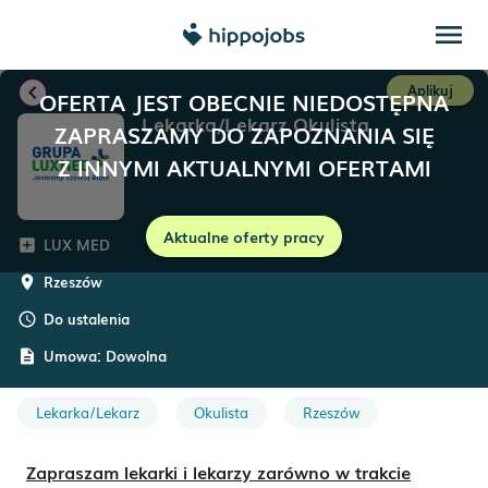
menu
chevron_left
Aplikuj
OFERTA JEST OBECNIE NIEDOSTĘPNA
Lekarka/Lekarz Okulista
ZAPRASZAMY DO ZAPOZNANIA SIĘ
Z INNYMI AKTUALNYMI OFERTAMI
Aktualne oferty pracy
LUX MED
add_box
Rzeszów
room
Do ustalenia
schedule
Umowa:
Dowolna
description
Lekarka/Lekarz
Okulista
Rzeszów
Zapraszam lekarki i lekarzy zarówno w trakcie