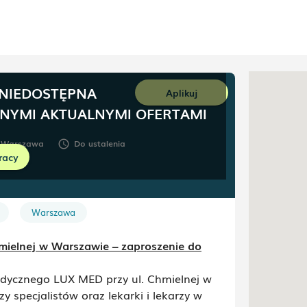
 NIEDOSTĘPNA
Aplikuj
NNYMI AKTUALNYMI OFERTAMI
,
Warszawa
Do ustalenia
schedule
racy
Warszawa
ielnej w Warszawie – zaproszenie do
ycznego LUX MED przy ul. Chmielnej w
 specjalistów oraz lekarki i lekarzy w