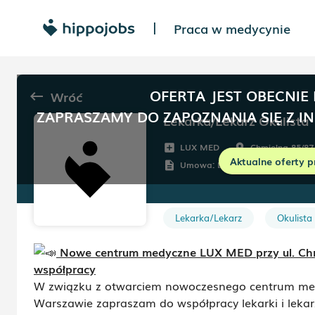
Praca w medycynie
|
OFERTA JEST OBECNIE
Wróć
keyboard_backspace
ZAPRASZAMY DO ZAPOZNANIA SIĘ Z I
Lekarka/Lekarz Okulista
LUX MED
Chmielna 85/87
add_box
room
Aktualne oferty p
Umowa:
Dowolna
description
Lekarka/Lekarz
Okulista
Nowe centrum medyczne LUX MED przy ul. Chm
współpracy
W związku z otwarciem nowoczesnego centrum med
Warszawie zapraszam do współpracy lekarki i lekarzy