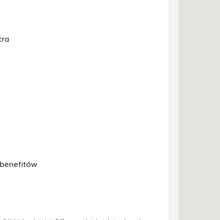
tra
a
 benefitów