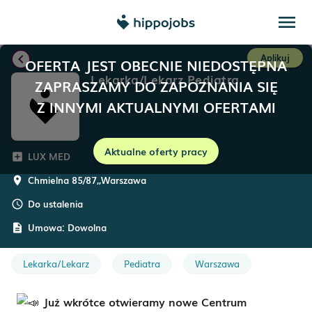
menu
chevron_left
Aplikuj
OFERTA JEST OBECNIE NIEDOSTĘPNA
Lekarka/Lekarz Pediatra
ZAPRASZAMY DO ZAPOZNANIA SIĘ
Z INNYMI AKTUALNYMI OFERTAMI
Aktualne oferty pracy
LUX MED
add_box
Chmielna 85/87,
,
Warszawa
room
Do ustalenia
schedule
Umowa:
Dowolna
description
Lekarka/Lekarz
Pediatra
Warszawa
Już wkrótce otwieramy nowe Centrum