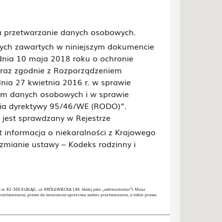
na przetwarzanie danych osobowych.
ch zawartych w niniejszym dokumencie
z dnia 10 maja 2018 roku o ochronie
oraz zgodnie z Rozporządzeniem
nia 27 kwietnia 2016 r. w sprawie
iem danych osobowych i w sprawie
ia dyrektywy 95/46/WE (RODO)”.
 jest sprawdzany w Rejestrze
 informacja o niekaralności z Krajowego
 zmianie ustawy – Kodeks rodzinny i
 82-300 ELBLĄG , ul. KRÓLEWIECKA 146 (dalej jako „administrator”). Masz
przetwarzania, prawo do wniesienia sprzeciwu wobec przetwarzania, a także prawo