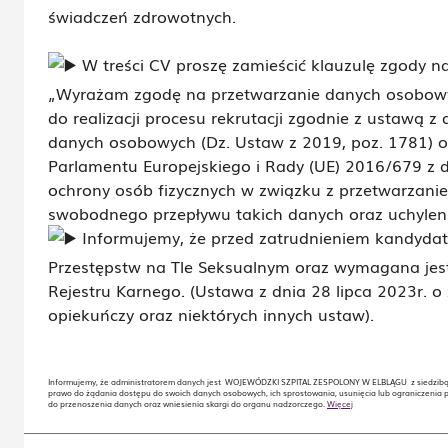
świadczeń zdrowotnych.
W treści CV proszę zamieścić klauzulę zgody 
„Wyrażam zgodę na przetwarzanie danych osobowy
do realizacji procesu rekrutacji zgodnie z ustawą 
danych osobowych (Dz. Ustaw z 2019, poz. 1781) 
Parlamentu Europejskiego i Rady (UE) 2016/679 z d
ochrony osób fizycznych w związku z przetwarzan
swobodnego przepływu takich danych oraz uchylen
Informujemy, że przed zatrudnieniem kandydat
Przestępstw na Tle Seksualnym oraz wymagana jest
Rejestru Karnego. (Ustawa z dnia 28 lipca 2023r. o
opiekuńczy oraz niektórych innych ustaw).
Informujemy, że administratorem danych jest WOJEWÓDZKI SZPITAL ZESPOLONY W ELBLĄGU z siedzibą w
prawo do żądania dostępu do swoich danych osobowych, ich sprostowania, usunięcia lub ograniczenia 
do przenoszenia danych oraz wniesienia skargi do organu nadzorczego.
Więcej