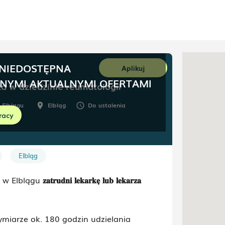
 NIEDOSTĘPNA
Aplikuj
NNYMI AKTUALNYMI OFERTAMI
ta w dziedzinie reumatologii
 Elblągu
Elbląg
Do ustalenia
room
schedule
racy
Elbląg
 w Elblągu
𝐳𝐚𝐭𝐫𝐮𝐝𝐧𝐢 𝐥𝐞𝐤𝐚𝐫𝐤𝐞̨ 𝐥𝐮𝐛 𝐥𝐞𝐤𝐚𝐫𝐳𝐚
miarze ok. 180 godzin udzielania