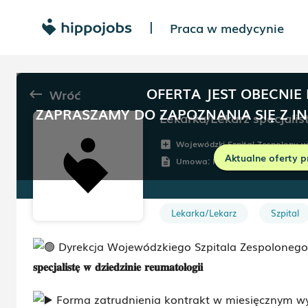
Praca w medycynie
|
OFERTA JEST OBECNIE
Wróć
keyboard_backspace
ZAPRASZAMY DO ZAPOZNANIA SIĘ Z I
Lekarka/Lekarz specjalis
Wojewódzki Szpital Zespolony w
add_box
Aktualne oferty p
Umowa:
Kontrakt (B2B)
description
Lekarka/Lekarz
Szpital
Dyrekcja Wojewódzkiego Szpitala Zespolonego
𝐬𝐩𝐞𝐜𝐣𝐚𝐥𝐢𝐬𝐭𝐞̨ 𝐰 𝐝𝐳𝐢𝐞𝐝𝐳𝐢𝐧𝐢𝐞 𝐫𝐞𝐮𝐦𝐚𝐭𝐨𝐥𝐨𝐠𝐢𝐢
Forma zatrudnienia kontrakt w miesięcznym wy