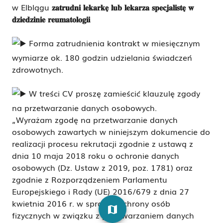
w Elblągu
𝐳𝐚𝐭𝐫𝐮𝐝𝐧𝐢 𝐥𝐞𝐤𝐚𝐫𝐤𝐞̨ 𝐥𝐮𝐛 𝐥𝐞𝐤𝐚𝐫𝐳𝐚 𝐬𝐩𝐞𝐜𝐣𝐚𝐥𝐢𝐬𝐭𝐞̨ 𝐰
𝐝𝐳𝐢𝐞𝐝𝐳𝐢𝐧𝐢𝐞 𝐫𝐞𝐮𝐦𝐚𝐭𝐨𝐥𝐨𝐠𝐢𝐢
Forma zatrudnienia kontrakt w miesięcznym
wymiarze ok. 180 godzin udzielania świadczeń
zdrowotnych.
W treści CV proszę zamieścić klauzulę zgody
na przetwarzanie danych osobowych.
„Wyrażam zgodę na przetwarzanie danych
osobowych zawartych w niniejszym dokumencie do
realizacji procesu rekrutacji zgodnie z ustawą z
dnia 10 maja 2018 roku o ochronie danych
osobowych (Dz. Ustaw z 2019, poz. 1781) oraz
zgodnie z Rozporządzeniem Parlamentu
Europejskiego i Rady (UE) 2016/679 z dnia 27
kwietnia 2016 r. w sprawie ochrony osób
map
fizycznych w związku z przetwarzaniem danych