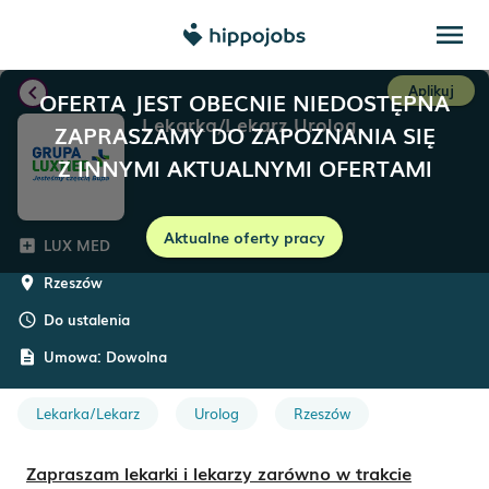
menu
chevron_left
Aplikuj
OFERTA JEST OBECNIE NIEDOSTĘPNA
Lekarka/Lekarz Urolog
ZAPRASZAMY DO ZAPOZNANIA SIĘ
Z INNYMI AKTUALNYMI OFERTAMI
Aktualne oferty pracy
LUX MED
add_box
Rzeszów
room
Do ustalenia
schedule
Umowa:
Dowolna
description
Lekarka/Lekarz
Urolog
Rzeszów
Zapraszam lekarki i lekarzy zarówno w trakcie