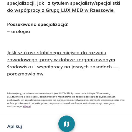
specjalizacji, jak i z tytułem specjalisty/specjalistki
do współpracy z Grupą LUX MED w Rzeszowie.
Poszukiwana
specjalizacja:
– urologia
Jeśli szukasz stabilnego miejsca do rozwoju
zawodowego, pracy w dobrze zorganizowanym
środowisku i współpracy na jasnych zasadach —
porozmawiajmy.
Informujemy, że administratorem danych jest LUX MED Sp. z o.o. z siedzibą w Warszawie ,
ul. Szturmowa 2 (dalej jako „administrator”). Masz prawo do żądania dostępu do swoich danych
osobowych, ich sprostowania, usunięcia lub ograniczenia przetwarzania, prawo do wniesienia sprzeciwu
wobec przetwarzania, a także prawo do przenoszenia danych oraz wniesienia skargi do organu
nadzorczego.
Więcej
map
Aplikuj