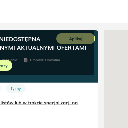
 NIEDOSTĘPNA
Aplikuj
NNYMI AKTUALNYMI OFERTAMI
 ustalenia
Umowa:
Dowolna
description
racy
Tychy
stów lub w trakcie specjalizacji na