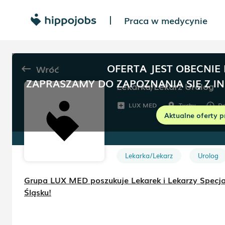
Praca w medycynie
|
OFERTA JEST OBECNIE
Wróć
keyboard_backspace
ZAPRASZAMY DO ZAPOZNANIA SIĘ Z I
Lekarka/Lekarz Urolog
LUX MED
Tychy
Do
add_box
room
schedule
Aktualne oferty p
Lekarka/Lekarz
Urolog
Grupa LUX MED poszukuje Lekarek i Lekarzy Specjali
Śląsku!