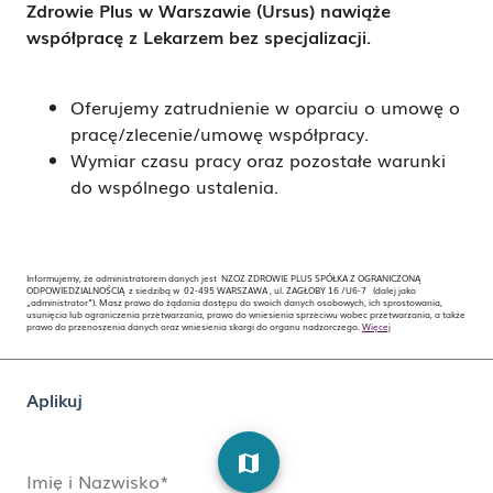
Zdrowie Plus w Warszawie (Ursus) nawiąże
współpracę z Lekarzem bez specjalizacji.
Oferujemy zatrudnienie w oparciu o umowę o
pracę/zlecenie/umowę współpracy.
Wymiar czasu pracy oraz pozostałe warunki
do wspólnego ustalenia.
Informujemy, że administratorem danych jest NZOZ ZDROWIE PLUS SPÓŁKA Z OGRANICZONĄ
ODPOWIEDZIALNOŚCIĄ z siedzibą w 02-495 WARSZAWA , ul. ZAGŁOBY 16 /U6-7 (dalej jako
„administrator”). Masz prawo do żądania dostępu do swoich danych osobowych, ich sprostowania,
usunięcia lub ograniczenia przetwarzania, prawo do wniesienia sprzeciwu wobec przetwarzania, a także
prawo do przenoszenia danych oraz wniesienia skargi do organu nadzorczego.
Więcej
Aplikuj
map
Imię i Nazwisko*