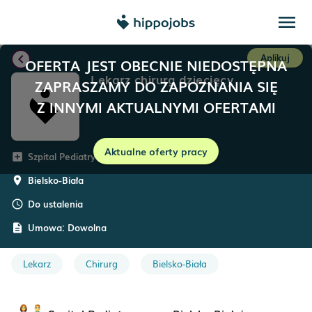
menu
chevron_left
Aplikuj
OFERTA JEST OBECNIE NIEDOSTĘPNA
Lekarz chirurg dziecięcy
ZAPRASZAMY DO ZAPOZNANIA SIĘ
Z INNYMI AKTUALNYMI OFERTAMI
Aktualne oferty pracy
Szpital Pediatryczny w Bielsku-Białej
add_box
Bielsko-Biała
room
Do ustalenia
schedule
Umowa:
Dowolna
description
Lekarz
Chirurg
Bielsko-Biała