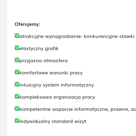
Oferujemy:
atrakcyjne wynagrodzenie- konkurencyjne stawki
elastyczny grafik
przyjazna atmosfera
komfortowe warunki pracy
intuicyjny system informatyczny
kompleksowa organizacja pracy
kompetentne wsparcie informatyczne, prawne, adm
indywidualny standard wizyt