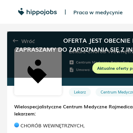
Praca w medycynie
|
OFERTA JEST OBECNIE
Wróć
keyboard_backspace
ZAPRASZAMY DO ZAPOZNANIA SIĘ Z I
Lekarz Chorób Wewnętr
Centrum Medyczne Rajmedica
add_box
Aktualne oferty p
Umowa:
Dowolna
description
Lekarz
Centrum Medycz
Wielospecjalistyczne Centrum Medyczne Rajmedica 
lekarzem:
CHORÓB WEWNĘTRZNYCH,