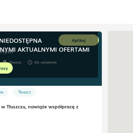
 NIEDOSTĘPNA
Aplikuj
NNYMI AKTUALNYMI OFERTAMI
znych
Tłuszcz
Do ustalenia
room
schedule
racy
ne
Tłuszcz
w Tłuszczu, nawiąże współpracę z