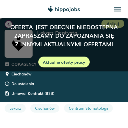
menu
chevron_left
Aplikuj
OFERTA JEST OBECNIE NIEDOSTĘPNA
Lekarz Dentysta
ZAPRASZAMY DO ZAPOZNANIA SIĘ
Z INNYMI AKTUALNYMI OFERTAMI
Aktualne oferty pracy
OQP.AGENCY
add_box
Ciechanów
room
Do ustalenia
schedule
Umowa:
Kontrakt (B2B)
description
Lekarz
Ciechanów
Centrum Stomatologii