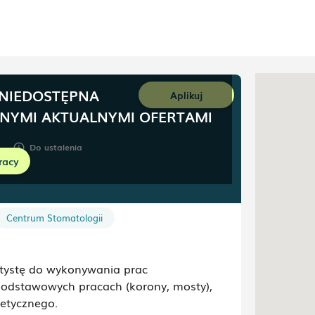
 NIEDOSTĘPNA
Aplikuj
NNYMI AKTUALNYMI OFERTAMI
Do ustalenia
schedule
racy
Centrum Stomatologii
ntystę do wykonywania prac
podstawowych pracach (korony, mosty),
tetycznego.