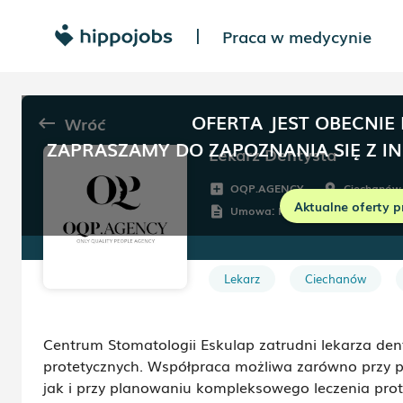
Praca w medycynie
|
OFERTA JEST OBECNIE
Wróć
keyboard_backspace
ZAPRASZAMY DO ZAPOZNANIA SIĘ Z I
Lekarz Dentysta
OQP.AGENCY
Ciechanów
add_box
room
Aktualne oferty p
Umowa:
Kontrakt (B2B)
description
Lekarz
Ciechanów
Centrum Stomatologii Eskulap zatrudni lekarza de
protetycznych. Współpraca możliwa zarówno przy 
jak i przy planowaniu kompleksowego leczenia pro