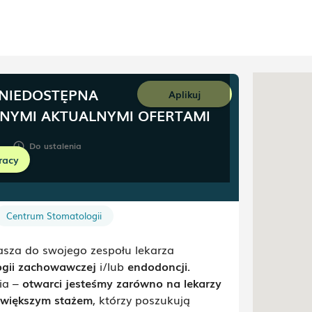
 NIEDOSTĘPNA
Aplikuj
NNYMI AKTUALNYMI OFERTAMI
Do ustalenia
schedule
racy
Centrum Stomatologii
asza do swojego zespołu
lekarza
ogii zachowawczej
i/lub
endodoncji
.
ia –
otwarci jesteśmy zarówno na lekarzy
z większym stażem
, którzy poszukują