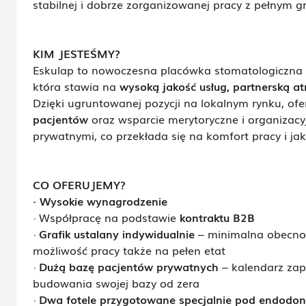
stabilnej i dobrze zorganizowanej pracy z pełnym g
KIM JESTEŚMY?
Eskulap to nowoczesna placówka stomatologiczna 
która stawia na
wysoką jakość usług, partnerską at
Dzięki ugruntowanej pozycji na lokalnym rynku, of
pacjentów
oraz wsparcie merytoryczne i organizacy
prywatnymi, co przekłada się na komfort pracy i jak
CO OFERUJEMY?
·
Wysokie wynagrodzenie
· Współpracę na podstawie
kontraktu B2B
·
Grafik ustalany indywidualnie
– minimalna obecność
możliwość pracy także na pełen etat
·
Dużą bazę pacjentów prywatnych
– kalendarz zap
budowania swojej bazy od zera
·
Dwa fotele przygotowane specjalnie pod endodon