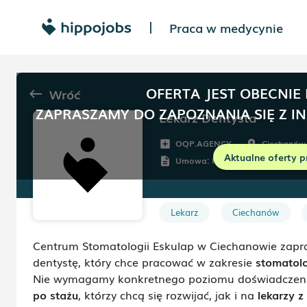
Praca w medycynie
|
OFERTA JEST OBECNIE
Wróć
keyboard_backspace
ZAPRASZAMY DO ZAPOZNANIA SIĘ Z I
Lekarz Dentysta
OQP.AGENCY
Ciechanów
add_box
room
Aktualne oferty p
Umowa:
Kontrakt (B2B)
description
Lekarz
Ciechanów
Centrum Stomatologii Eskulap w Ciechanowie zapr
dentystę
, który chce pracować w zakresie
stomatol
Nie wymagamy konkretnego poziomu doświadczen
po stażu
, którzy chcą się rozwijać, jak i na
lekarzy 