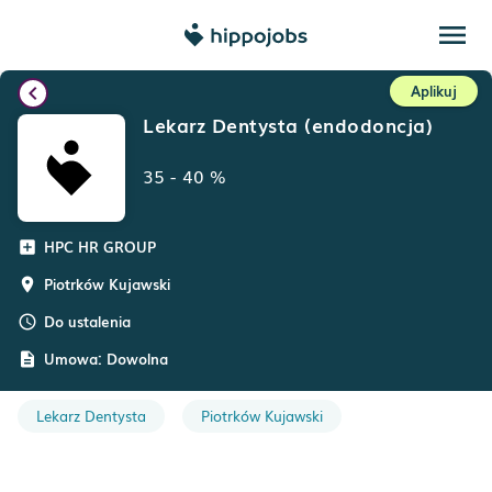
menu
chevron_left
Aplikuj
Lekarz Dentysta (endodoncja)
35
-
40
%
HPC HR GROUP
add_box
Piotrków Kujawski
room
Do ustalenia
schedule
Umowa:
Dowolna
description
Lekarz Dentysta
Piotrków Kujawski