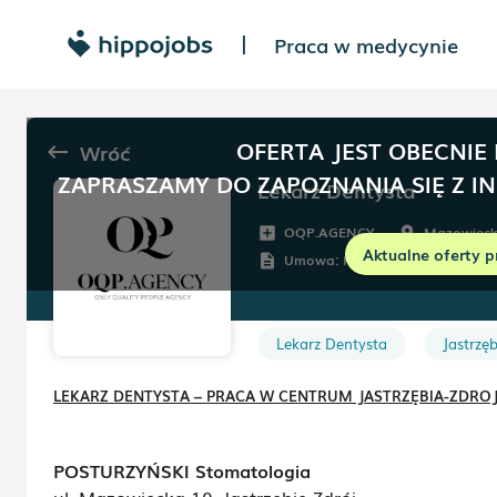
Praca w medycynie
|
OFERTA JEST OBECNIE
Wróć
keyboard_backspace
ZAPRASZAMY DO ZAPOZNANIA SIĘ Z I
Lekarz Dentysta
OQP.AGENCY
Mazowieck
add_box
room
Aktualne oferty p
Umowa:
Kontrakt (B2B)
description
Lekarz Dentysta
Jastrzęb
LEKARZ DENTYSTA – PRACA W CENTRUM JASTRZĘBIA-ZDRO
POSTURZYŃSKI Stomatologia