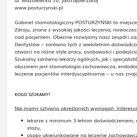
ul. Mazowiecka 10, Jastrzębie-Zdrój
www.posturzynski.pl
Gabinet stomatologiczny POSTURZYŃSKI to miejsce 
Zdroju, znane z wysokiej jakości leczenia, nowocz
nad pacjentem. Obecnie rozwijamy nasz zespół i z
Dentystów – zarówno tych z wieloletnim doświadcze
otwarci na różne style pracy, osobowości i podejścia
Szukamy zarówno lekarzy ogólnych, jak i specjalist
obszarem jest stomatologia zachowawcza, endodoncj
leczenie pacjentów interdyscyplinarnie – u nas znaj
KOGO SZUKAMY?
Nie mamy sztywno określonych wymagań. Interesuj
lekarze z minimum 3-letnim doświadczeniem,
stażu,
osoby ukierunkowane na leczenie zachowawc