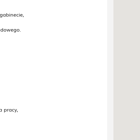
abinecie,
wodowego.
a pracy,