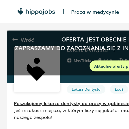
Praca w medycynie
|
OFERTA JEST OBECNIE
Wróć
keyboard_backspace
ZAPRASZAMY DO ZAPOZNANIA SIĘ Z I
Lekarz Dentysta
MedThinks
Łódź
Do
add_box
room
schedule
Aktualne oferty p
Lekarz Dentysta
Łódź
Poszukujemy lekarza dentysty do pracy w gabineci
Jeśli szukasz miejsca, w którym liczy się jakość i
naszego zespołu!