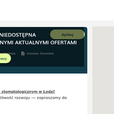
 NIEDOSTĘPNA
Aplikuj
NNYMI AKTUALNYMI OFERTAMI
 ustalenia
Umowa:
Dowolna
description
racy
e stomatologicznym w Łodzi!
 możliwość rozwoju — zapraszamy do