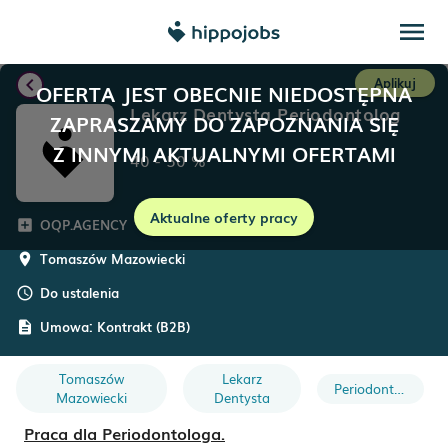
menu
chevron_left
Aplikuj
OFERTA JEST OBECNIE NIEDOSTĘPNA
Lekarz Dentysta Periodontolog
ZAPRASZAMY DO ZAPOZNANIA SIĘ
Z INNYMI AKTUALNYMI OFERTAMI
40
-
50
%
Aktualne oferty pracy
OQP.AGENCY
add_box
Tomaszów Mazowiecki
room
Do ustalenia
schedule
Umowa:
Kontrakt (B2B)
description
Tomaszów
Lekarz
Periodontolog
Mazowiecki
Dentysta
Praca dla Periodontologa.