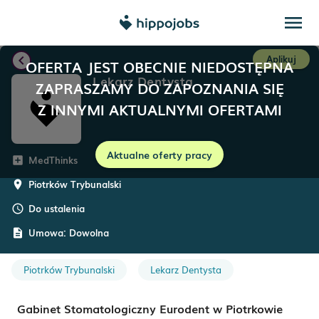
menu
chevron_left
Aplikuj
OFERTA JEST OBECNIE NIEDOSTĘPNA
Lekarz Dentysta
ZAPRASZAMY DO ZAPOZNANIA SIĘ
Z INNYMI AKTUALNYMI OFERTAMI
Aktualne oferty pracy
MedThinks
add_box
Piotrków Trybunalski
room
Do ustalenia
schedule
Umowa:
Dowolna
description
Piotrków Trybunalski
Lekarz Dentysta
Gabinet Stomatologiczny Eurodent w Piotrkowie