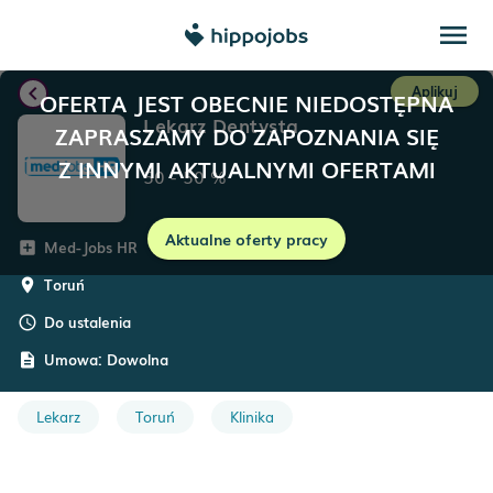
menu
chevron_left
Aplikuj
OFERTA JEST OBECNIE NIEDOSTĘPNA
Lekarz Dentysta
ZAPRASZAMY DO ZAPOZNANIA SIĘ
Z INNYMI AKTUALNYMI OFERTAMI
50
-
50
%
Aktualne oferty pracy
Med-Jobs HR
add_box
Toruń
room
Do ustalenia
schedule
Umowa:
Dowolna
description
Lekarz
Toruń
Klinika