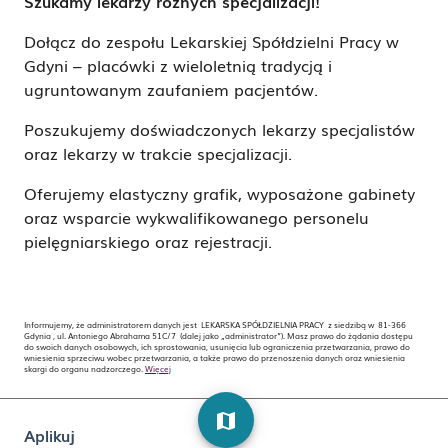
Szukamy lekarzy różnych specjalizacji!
Dołącz do zespołu Lekarskiej Spółdzielni Pracy w
Gdyni – placówki z wieloletnią tradycją i
ugruntowanym zaufaniem pacjentów.
Poszukujemy doświadczonych lekarzy specjalistów
oraz lekarzy w trakcie specjalizacji.
Oferujemy elastyczny grafik, wyposażone gabinety
oraz wsparcie wykwalifikowanego personelu
pielęgniarskiego oraz rejestracji.
Informujemy, że administratorem danych jest LEKARSKA SPÓŁDZIELNIA PRACY z siedzibą w 81-366
Gdynia , ul. Antoniego Abrahama 51C/7 (dalej jako „administrator”). Masz prawo do żądania dostępu
do swoich danych osobowych, ich sprostowania, usunięcia lub ograniczenia przetwarzania, prawo do
wniesienia sprzeciwu wobec przetwarzania, a także prawo do przenoszenia danych oraz wniesienia
skargi do organu nadzorczego.
Więcej
map
Aplikuj