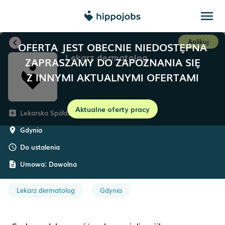
menu
chevron_left
Aplikuj
OFERTA JEST OBECNIE NIEDOSTĘPNA
Lekarz dermatolog
ZAPRASZAMY DO ZAPOZNANIA SIĘ
Z INNYMI AKTUALNYMI OFERTAMI
Aktualne oferty pracy
Lekarska Spółdzielnia Pracy
add_box
Gdynia
room
Do ustalenia
schedule
Umowa:
Dowolna
description
Lekarz dermatolog
Gdynia