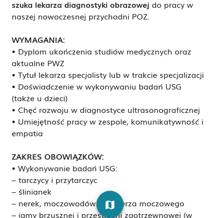
s
zuka
lekarza diagnostyki obrazowej
do pracy w
naszej nowoczesnej przychodni POZ.
WYMAGANIA:
• Dyplom ukończenia studiów medycznych oraz
aktualne PWZ
• Tytuł lekarza specjalisty lub w trakcie specjalizacji
• Doświadczenie w wykonywaniu badań USG
(także u dzieci)
• Chęć rozwoju w diagnostyce ultrasonograficznej
• Umiejętność pracy w zespole, komunikatywność i
empatia
ZAKRES OBOWIĄZKÓW:
• Wykonywanie badań USG:
– tarczycy i przytarczyc
– ślinianek
– nerek, moczowodów i pęcherza moczowego
map
– jamy brzusznej i przestrzeni zaotrzewnowej (w