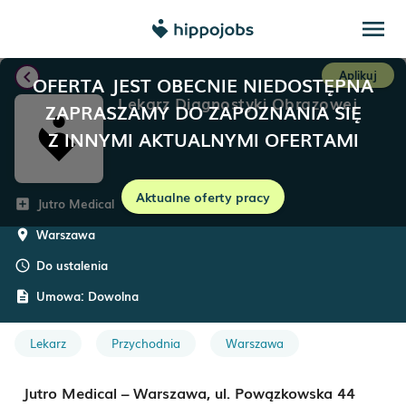
menu
chevron_left
Aplikuj
OFERTA JEST OBECNIE NIEDOSTĘPNA
Lekarz Diagnostyki Obrazowej
ZAPRASZAMY DO ZAPOZNANIA SIĘ
Z INNYMI AKTUALNYMI OFERTAMI
Aktualne oferty pracy
Jutro Medical
add_box
Warszawa
room
Do ustalenia
schedule
Umowa:
Dowolna
description
Lekarz
Przychodnia
Warszawa
Jutro Medical – Warszawa, ul. Powązkowska 44