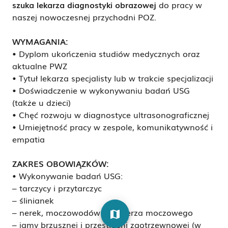
s
zuka
lekarza diagnostyki obrazowej
do pracy w
naszej nowoczesnej przychodni POZ.
WYMAGANIA:
• Dyplom ukończenia studiów medycznych oraz
aktualne PWZ
• Tytuł lekarza specjalisty lub w trakcie specjalizacji
• Doświadczenie w wykonywaniu badań USG
(także u dzieci)
• Chęć rozwoju w diagnostyce ultrasonograficznej
• Umiejętność pracy w zespole, komunikatywność i
empatia
ZAKRES OBOWIĄZKÓW:
• Wykonywanie badań USG:
– tarczycy i przytarczyc
– ślinianek
– nerek, moczowodów i pęcherza moczowego
map
– jamy brzusznej i przestrzeni zaotrzewnowej (w