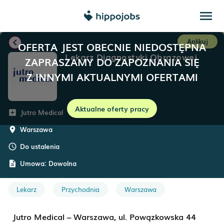
menu
chevron_left
Aplikuj
OFERTA JEST OBECNIE NIEDOSTĘPNA
Lekarz Diagnostyki Obrazowej
ZAPRASZAMY DO ZAPOZNANIA SIĘ
Z INNYMI AKTUALNYMI OFERTAMI
Aktualne oferty pracy
Jutro Medical
add_box
Warszawa
room
Do ustalenia
schedule
Umowa:
Dowolna
description
Lekarz
Przychodnia
Warszawa
Jutro Medical – Warszawa, ul. Powązkowska 44