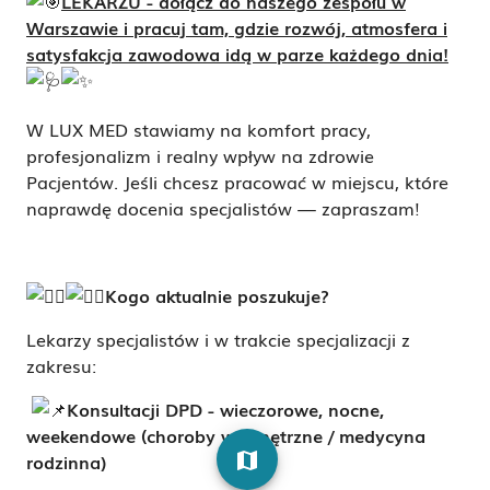
LEKARZU - dołącz do naszego zespołu w
Warszawie i pracuj tam, gdzie rozwój, atmosfera i
satysfakcja zawodowa idą w parze każdego dnia!
W LUX MED stawiamy na komfort pracy,
profesjonalizm i realny wpływ na zdrowie
Pacjentów. Jeśli chcesz pracować w miejscu, które
naprawdę docenia specjalistów — zapraszam!
Kogo aktualnie poszukuje?
Lekarzy specjalistów i w trakcie specjalizacji z
zakresu:
Konsultacji DPD - wieczorowe, nocne,
weekendowe (choroby wewnętrzne / medycyna
map
rodzinna)