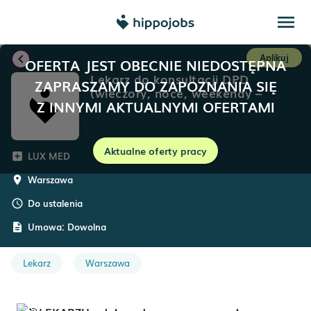
menu
chevron_left
Aplikuj
OFERTA JEST OBECNIE NIEDOSTĘPNA
Lekarz do konsultacji DPD
ZAPRASZAMY DO ZAPOZNANIA SIĘ
(wieczory, noce, weekendy –
Z INNYMI AKTUALNYMI OFERTAMI
choroby wewnętrzne / medycyna
rodzinna)
Aktualne oferty pracy
LUX MED
add_box
Warszawa
room
Do ustalenia
schedule
Umowa:
Dowolna
description
Lekarz
Warszawa