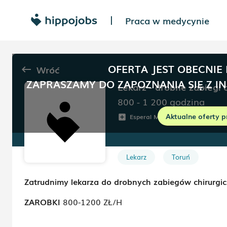
Praca w medycynie
|
OFERTA JEST OBECNIE
Wróć
keyboard_backspace
ZAPRASZAMY DO ZAPOZNANIA SIĘ Z I
Lekarz - drobne zabiegi 
800 - 1 200
godzina
Aktualne oferty p
Esperal Medica
Toruń
add_box
room
s
Lekarz
Toruń
Zatrudnimy lekarza do drobnych zabiegów chirurgi
ZAROBKI
800-1200 ZŁ/H