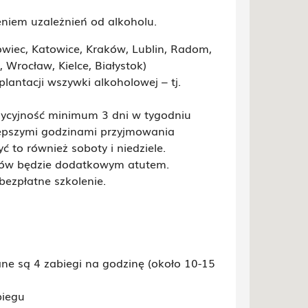
eniem uzależnień od alkoholu.
wiec, Katowice, Kraków, Lublin, Radom,
Wrocław, Kielce, Białystok)
antacji wszywki alkoholowej – tj.
zycyjność minimum 3 dni w tygodniu
jlepszymi godzinami przyjmowania
 to również soboty i niedziele.
gów będzie dodatkowym atutem.
ezpłatne szkolenie.
ne są 4 zabiegi na godzinę (około 10-15
biegu