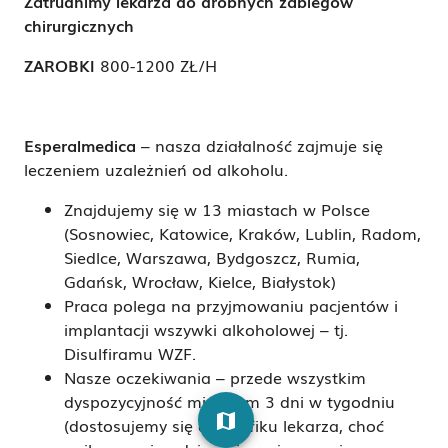
Zatrudnimy lekarza do drobnych zabiegów
chirurgicznych
ZAROBKI
800-1200 ZŁ/H
Esperalmedica
– nasza działalność zajmuje się
leczeniem uzależnień od alkoholu.
Znajdujemy się w 13 miastach w Polsce
(Sosnowiec, Katowice, Kraków, Lublin, Radom,
Siedlce, Warszawa, Bydgoszcz, Rumia,
Gdańsk, Wrocław, Kielce, Białystok)
Praca polega na przyjmowaniu pacjentów i
implantacji wszywki alkoholowej – tj.
Disulfiramu WZF.
Nasze oczekiwania – przede wszystkim
dyspozycyjność minimum 3 dni w tygodniu
map
(dostosujemy się do grafiku lekarza, choć