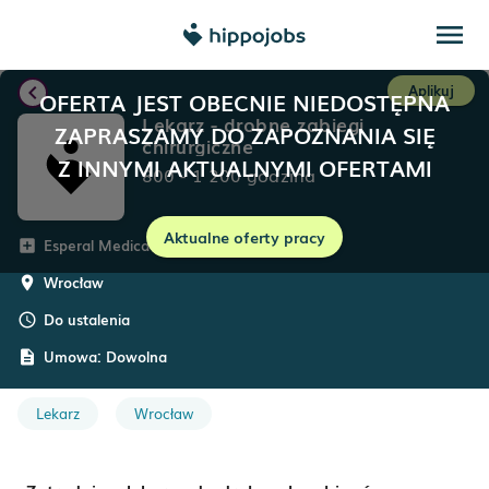
menu
chevron_left
Aplikuj
OFERTA JEST OBECNIE NIEDOSTĘPNA
Lekarz - drobne zabiegi
ZAPRASZAMY DO ZAPOZNANIA SIĘ
chirurgiczne
Z INNYMI AKTUALNYMI OFERTAMI
800
-
1 200
godzina
Aktualne oferty pracy
Esperal Medica
add_box
Wrocław
room
Do ustalenia
schedule
Umowa:
Dowolna
description
Lekarz
Wrocław