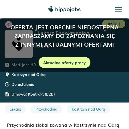
menu
chevron_left
Aplikuj
OFERTA JEST OBECNIE NIEDOSTĘPNA
Lekarz Endokrynolog
ZAPRASZAMY DO ZAPOZNANIA SIĘ
Z INNYMI AKTUALNYMI OFERTAMI
70
%
Aktualne oferty pracy
Med-Jobs HR
add_box
Kostrzyn nad Odrą
room
Do ustalenia
schedule
Umowa:
Kontrakt (B2B)
description
Lekarz
Przychodnia
Kostrzyn nad Odrą
Przychodnia zlokalizowana w Kostrzynie nad Odrą