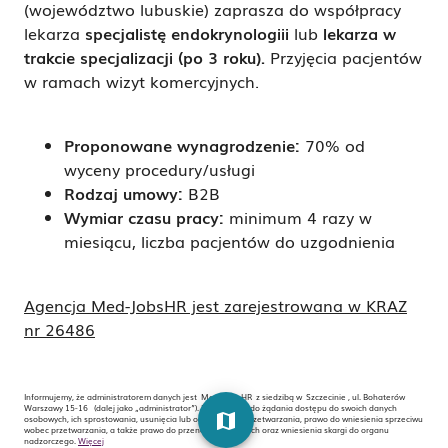
(województwo lubuskie) zaprasza do współpracy
lekarza
specjalistę endokrynologiii
lub
lekarza w
trakcie specjalizacji (po 3 roku)
.
Przyjęcia pacjentów
w ramach wizyt komercyjnych.
Proponowane wynagrodzenie
:
70% od
wyceny procedury/usługi
Rodzaj umowy
:
B2B
Wymiar czasu pracy
:
minimum 4 razy w
miesiącu, liczba pacjentów do uzgodnienia
Agencja Med-JobsHR
jest zarejestrowana w
KRAZ
nr 26486
Informujemy, że administratorem danych jest Med-Jobs HR z siedzibą w Szczecinie , ul. Bohaterów
Warszawy 15-16 (dalej jako „administrator”). Masz prawo do żądania dostępu do swoich danych
map
osobowych, ich sprostowania, usunięcia lub ograniczenia przetwarzania, prawo do wniesienia sprzeciwu
wobec przetwarzania, a także prawo do przenoszenia danych oraz wniesienia skargi do organu
nadzorczego.
Więcej