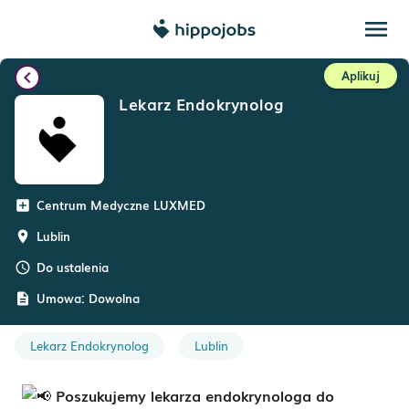
menu
chevron_left
Aplikuj
Lekarz Endokrynolog
Centrum Medyczne LUXMED
add_box
Lublin
room
Do ustalenia
schedule
Umowa:
Dowolna
description
Lekarz Endokrynolog
Lublin
Poszukujemy lekarza endokrynologa do