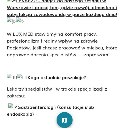
LEKARZU - dołącz do naszego zespołu w
Warszawie i pracuj tam, gdzie rozwój, atmosfera i
satysfakcja zawodowa idą w parze każdego dnia!
W LUX MED stawiamy na komfort pracy,
profesjonalizm i realny wpływ na zdrowie
Pacjentów. Jeśli chcesz pracować w miejscu, które
naprawdę docenia specjalistów — zapraszam!
Kogo aktualnie poszukuje?
Lekarzy specjalistów i w trakcie specjalizacji z
zakresu:
Gastroenterologii (konsultacje i/lub
endoskopia)
map