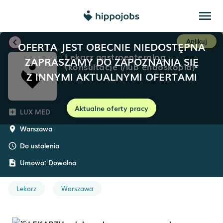
menu
chevron_left
Aplikuj
OFERTA JEST OBECNIE NIEDOSTĘPNA
Lekarz gastroenterolog
ZAPRASZAMY DO ZAPOZNANIA SIĘ
(konsultacje i/lub endoskopia)
Z INNYMI AKTUALNYMI OFERTAMI
Aktualne oferty pracy
LUX MED
add_box
Warszawa
room
Do ustalenia
schedule
Umowa:
Dowolna
description
Lekarz
Warszawa