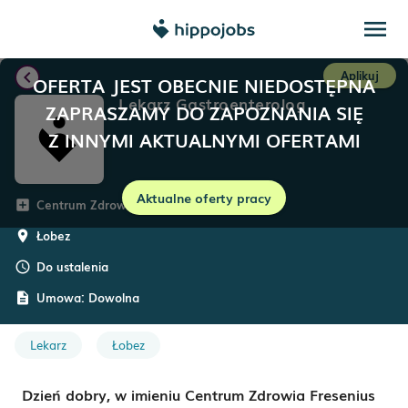
menu
chevron_left
Aplikuj
OFERTA JEST OBECNIE NIEDOSTĘPNA
Lekarz Gastroenterolog
ZAPRASZAMY DO ZAPOZNANIA SIĘ
Z INNYMI AKTUALNYMI OFERTAMI
Aktualne oferty pracy
Centrum Zdrowia Fresenius
add_box
Łobez
room
Do ustalenia
schedule
Umowa:
Dowolna
description
Lekarz
Łobez
Dzień dobry, w imieniu Centrum Zdrowia Fresenius