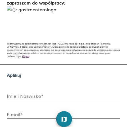
zapraszam do współpracy:
gastroenterologa
Informujemy, że administratorem danych jest NZOZ Intermed Sp. z o.o. z siedzibą w Poznaniu ,
ul. Krzywa 13 (dalej jako „administrator”). Masz prawo do żądania dostępu do swoich danych
osobowych, ich sprostowania, usunięcia lub ograniczenia przetwarzania, prawo do wniesienia sprzeciwu
wobec przetwarzania, a także prawo do przenoszenia danych oraz wniesienia skargi do organu
nadzorczego.
Więcej
Aplikuj
Imię i Nazwisko*
E-mail*
map