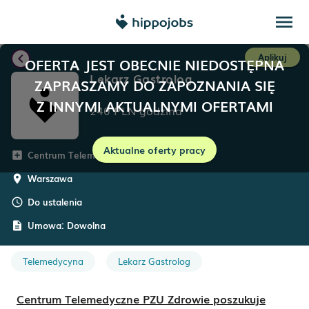
menu
chevron_left
Aplikuj
OFERTA JEST OBECNIE NIEDOSTĘPNA
Lekarz Gastrolog
ZAPRASZAMY DO ZAPOZNANIA SIĘ
Z INNYMI AKTUALNYMI OFERTAMI
240
PLN
godzina
Aktualne oferty pracy
Centrum Telemedyczne PZU Zdrowie
add_box
Warszawa
room
Do ustalenia
schedule
Umowa:
Dowolna
description
Telemedycyna
Lekarz Gastrolog
Centrum Telemedyczne PZU Zdrowie poszukuje