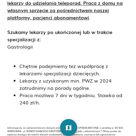
lekarzy do udzielania teleporad. Praca z domu na
własnym sprzęcie za pośrednictwem naszej
platformy, pacjenci abonamentowi
.
Szukamy lekarzy po ukończonej lub w trakcie
specjalizacji z:
Gastrologii
Chętnie podejmiemy też współpracę z
lekarzami specjalizacji dziecięcych.
Lekarzy z uzyskanym min. PWZ w 2024
zatrudnimy na porady ogólne.
Praca możliwa 7 dni w tygodniu. Stawka od
240 zł/h.
map
Informujemy, że administratorem danych jest PZU ZDROWIE SPÓŁKA AKCYJNA z siedzibą w 00-843
WARSZAWA , ul. RONDO IGNACEGO DASZYŃSKIEGO 4 (dalej jako „administrator”). Masz prawo do
żądania dostępu do swoich danych osobowych, ich sprostowania, usunięcia lub ograniczenia