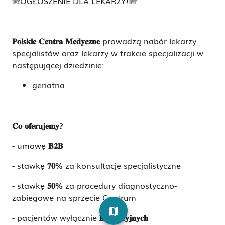
OGŁOSZENIE DLA LEKARZY!
𝐏𝐨𝐥𝐬𝐤𝐢𝐞
𝐂𝐞𝐧𝐭𝐫𝐚
𝐌𝐞𝐝𝐲𝐜𝐳𝐧𝐞
prowadzą nabór lekarzy
specjalistów oraz lekarzy w trakcie specjalizacji w
następującej dziedzinie:
geriatria
𝐂𝐨
𝐨𝐟𝐞𝐫𝐮𝐣𝐞𝐦𝐲
?
- umowę
𝐁𝟐𝐁
- stawkę
𝟕𝟎
%
za konsultacje specjalistyczne
- stawkę
𝟓𝟎
%
za procedury diagnostyczno-
zabiegowe na sprzęcie Centrum
map
- pacjentów wyłącznie
𝐤𝐨𝐦𝐞𝐫𝐜𝐲𝐣𝐧𝐲𝐜𝐡