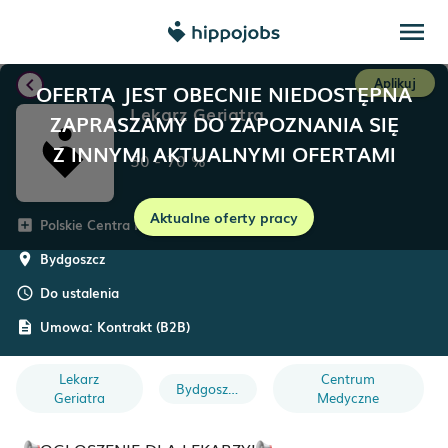
menu
chevron_left
Aplikuj
OFERTA JEST OBECNIE NIEDOSTĘPNA
Lekarz Geriatra
ZAPRASZAMY DO ZAPOZNANIA SIĘ
Z INNYMI AKTUALNYMI OFERTAMI
50
-
70
%
Aktualne oferty pracy
Polskie Centra Medyczne
add_box
Bydgoszcz
room
Do ustalenia
schedule
Umowa:
Kontrakt (B2B)
description
Lekarz
Centrum
Bydgoszcz
Geriatra
Medyczne