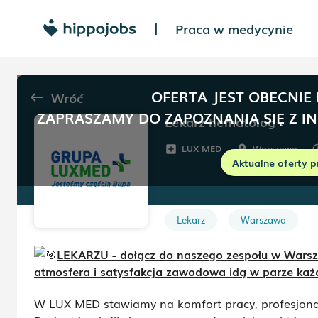
Praca w medycynie
|
OFERTA JEST OBECNIE
Wróć
keyboard_backspace
ZAPRASZAMY DO ZAPOZNANIA SIĘ Z I
Lekarz hematolog
LUX MED
Warszawa
add_box
room
sche
Aktualne oferty p
Lekarz
Warszawa
LEKARZU - dołącz do naszego zespołu w Warszaw
atmosfera i satysfakcja zawodowa idą w parze każ
W LUX MED stawiamy na komfort pracy, profesjonal