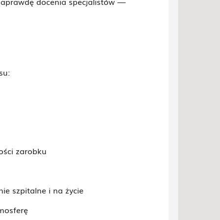
 naprawdę docenia specjalistów —
su:
ości zarobku
e szpitalne i na życie
mosferę