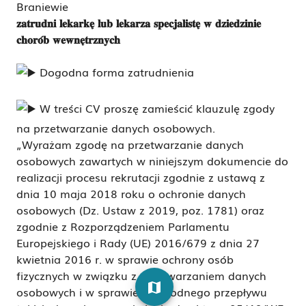
Braniewie
𝐳𝐚𝐭𝐫𝐮𝐝𝐧𝐢 𝐥𝐞𝐤𝐚𝐫𝐤𝐞̨ 𝐥𝐮𝐛 𝐥𝐞𝐤𝐚𝐫𝐳𝐚 𝐬𝐩𝐞𝐜𝐣𝐚𝐥𝐢𝐬𝐭𝐞̨ 𝐰 𝐝𝐳𝐢𝐞𝐝𝐳𝐢𝐧𝐢𝐞
𝐜𝐡𝐨𝐫𝐨́𝐛 𝐰𝐞𝐰𝐧𝐞̨𝐭𝐫𝐳𝐧𝐲𝐜𝐡
Dogodna forma zatrudnienia
W treści CV proszę zamieścić klauzulę zgody
na przetwarzanie danych osobowych.
„Wyrażam zgodę na przetwarzanie danych
osobowych zawartych w niniejszym dokumencie do
realizacji procesu rekrutacji zgodnie z ustawą z
dnia 10 maja 2018 roku o ochronie danych
osobowych (Dz. Ustaw z 2019, poz. 1781) oraz
zgodnie z Rozporządzeniem Parlamentu
Europejskiego i Rady (UE) 2016/679 z dnia 27
kwietnia 2016 r. w sprawie ochrony osób
fizycznych w związku z przetwarzaniem danych
map
osobowych i w sprawie swobodnego przepływu