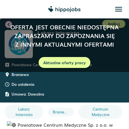
menu
chevron_left
Aplikuj
OFERTA JEST OBECNIE NIEDOSTĘPNA
Lekarz Internista
ZAPRASZAMY DO ZAPOZNANIA SIĘ
Z INNYMI AKTUALNYMI OFERTAMI
Aktualne oferty pracy
Powiatowe Centrum Medyczne w Braniewie
add_box
Braniewo
room
Do ustalenia
schedule
Umowa:
Dowolna
description
Lekarz
Centrum
Braniewo
Internista
Medyczne
Powiatowe Centrum Medyczne Sp. z o.o. w