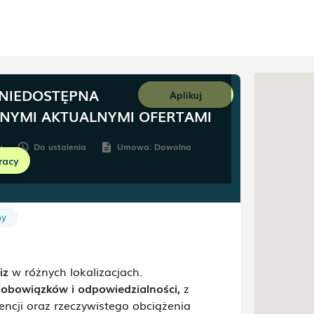
 NIEDOSTĘPNA
Aplikuj
NNYMI AKTUALNYMI OFERTAMI
y
Do ustalenia
Umowa:
Dowolna
schedule
description
racy
ny
liz
w różnych lokalizacjach.
 obowiązków i odpowiedzialności
,
z
ji oraz rzeczywistego obciążenia