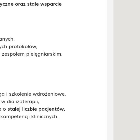
dyczne
oraz
stałe wsparcie
anych,
ych protokołów,
 zespołem pielęgniarskim.
a i szkolenie wdrożeniowe,
 dializoterapii,
e o
stałej liczbie pacjentów
,
ompetencji klinicznych.