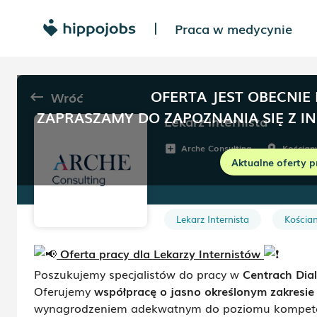
Praca w medycynie
|
OFERTA JEST OBECNIE
Wróć
keyboard_backspace
ZAPRASZAMY DO ZAPOZNANIA SIĘ Z I
Lekarz Internista
Arche Consulting
Kościan
add_box
room
Aktualne oferty p
Lekarz Internista
Kościa
Oferta pracy dla Lekarzy Internistów
Poszukujemy specjalistów do pracy w
Centrach Dia
Oferujemy
współpracę o jasno określonym zakresie
wynagrodzeniem adekwatnym do poziomu kompetenc