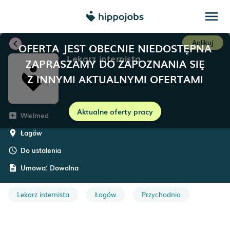
menu
chevron_left
Aplikuj
OFERTA JEST OBECNIE NIEDOSTĘPNA
Lekarz internista
ZAPRASZAMY DO ZAPOZNANIA SIĘ
Z INNYMI AKTUALNYMI OFERTAMI
Aktualne oferty pracy
Wielmed
add_box
Łagów
room
Do ustalenia
schedule
Umowa:
Dowolna
description
Lekarz internista
Łagów
Przychodnia