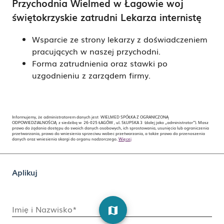
Przychodnia Wielmed w Łagowie woj
świętokrzyskie zatrudni
Lekarza internistę
Wsparcie ze strony lekarzy z doświadczeniem
pracujących w naszej przychodni.
Forma zatrudnienia oraz stawki po
uzgodnieniu z zarządem firmy.
Informujemy, że administratorem danych jest WIELMED SPÓŁKA Z OGRANICZONĄ
ODPOWIEDZIALNOŚCIĄ z siedzibą w 26-025 ŁAGÓW , ul. SŁUPSKA 3 (dalej jako „administrator”). Masz
prawo do żądania dostępu do swoich danych osobowych, ich sprostowania, usunięcia lub ograniczenia
przetwarzania, prawo do wniesienia sprzeciwu wobec przetwarzania, a także prawo do przenoszenia
danych oraz wniesienia skargi do organu nadzorczego.
Więcej
Aplikuj
Imię i Nazwisko*
map