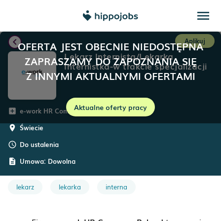
menu
chevron_left
Aplikuj
OFERTA JEST OBECNIE NIEDOSTĘPNA
Lekarz Internista/Lekarka
ZAPRASZAMY DO ZAPOZNANIA SIĘ
Internistka-w trakcie specjalizacji
Z INNYMI AKTUALNYMI OFERTAMI
Aktualne oferty pracy
e-work HR Company
add_box
Świecie
room
Do ustalenia
schedule
Umowa:
Dowolna
description
lekarz
lekarka
interna