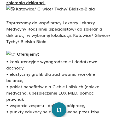
zbierania deklaracji
K
atowice/ Gliwice/ Tychy/ Bielsko-Biała
Zapraszamy do współpracy Lekarzy Lekarzy
Medycyny Rodzinnej (specjalistów) do zbierania
deklaracji w wybranej lokalizacji: Katowice/ Gliwice/
Tychy/ Bielsko-Biała
Oferujemy:
• konkurencyjne wynagrodzenie i dodatkowe
dochody,
• elastyczny grafik dla zachowania work-life
balance,
• pakiet benefitów dla Ciebie i bliskich (opieka
medyczna, ubezpieczenie LUX MED, pomoc
prawna),
• wsparcie zespołu i dobrą współpracę,
map
• punkty edukacyjne akredytowane przez Izby