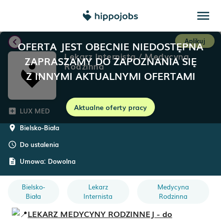
menu
chevron_left
Aplikuj
OFERTA JEST OBECNIE NIEDOSTĘPNA
Lekarz Internista / Medycyna
ZAPRASZAMY DO ZAPOZNANIA SIĘ
Rodzinna
Z INNYMI AKTUALNYMI OFERTAMI
Aktualne oferty pracy
LUX MED
add_box
Bielsko-Biała
room
Do ustalenia
schedule
Umowa:
Dowolna
description
Bielsko-
Lekarz
Medycyna
Biała
Internista
Rodzinna
LEKARZ MEDYCYNY RODZINNEJ - do