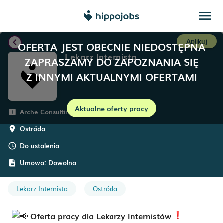
menu
chevron_left
Aplikuj
OFERTA JEST OBECNIE NIEDOSTĘPNA
Lekarz Internista
ZAPRASZAMY DO ZAPOZNANIA SIĘ
Z INNYMI AKTUALNYMI OFERTAMI
Aktualne oferty pracy
Arche Consulting
add_box
Ostróda
room
Do ustalenia
schedule
Umowa:
Dowolna
description
Lekarz Internista
Ostróda
Oferta pracy dla Lekarzy Internistów