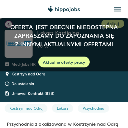
menu
chevron_left
Aplikuj
OFERTA JEST OBECNIE NIEDOSTĘPNA
Lekarz Kardiolog
ZAPRASZAMY DO ZAPOZNANIA SIĘ
Z INNYMI AKTUALNYMI OFERTAMI
70
%
Aktualne oferty pracy
Med-Jobs HR
add_box
Kostrzyn nad Odrą
room
Do ustalenia
schedule
Umowa:
Kontrakt (B2B)
description
Kostrzyn nad Odrą
Lekarz
Przychodnia
Przychodnia zlokalizowana w Kostrzynie nad Odrą