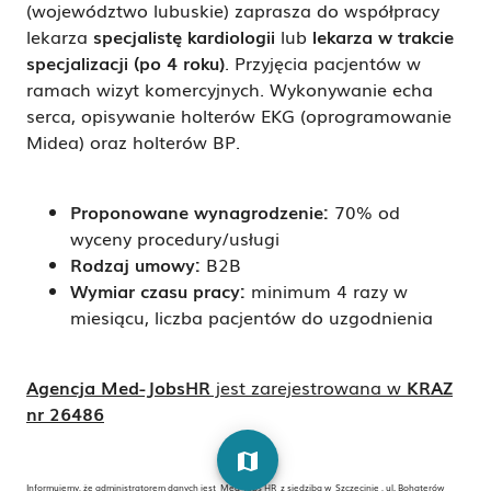
(województwo lubuskie) zaprasza do współpracy
lekarza
specjalistę kardiologii
lub
lekarza w trakcie
specjalizacji (po 4 roku)
. Przyjęcia pacjentów w
ramach wizyt komercyjnych. Wykonywanie echa
serca, opisywanie holterów EKG (oprogramowanie
Midea) oraz holterów BP.
Proponowane wynagrodzenie
:
70% od
wyceny procedury/usługi
Rodzaj umowy
:
B2B
Wymiar czasu pracy
:
minimum 4 razy w
miesiącu, liczba pacjentów do uzgodnienia
Agencja Med-JobsHR
jest zarejestrowana w
KRAZ
nr 26486
map
Informujemy, że administratorem danych jest Med-Jobs HR z siedzibą w Szczecinie , ul. Bohaterów