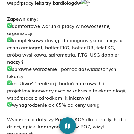
współpracy lekarzy kardiologów
Zapewniamy:
komfortowe warunki pracy w nowoczesnej
organizacji
kompleksowy dostęp do diagnostyki na miejscu -
echokardiograf, holter EKG, holter RR, teleEKG,
próba wysiłkowa, spirometria, RTG, USG doppler
naczyń,
sprawne wdrożenie i pomoc doświadczonych
lekarzy
możliwość realizacji badań naukowych i
projektów innowacyjnych w zakresie telekardiologii,
współpracę z ośrodkami klinicznymi
wynagrodzenie ok 65% od ceny usług
Współpraca dotyczy Poradni AOS dla dorosłych, dla
map
dzieci, opieki koordynowanej w POZ, wizyt
prywatnych.