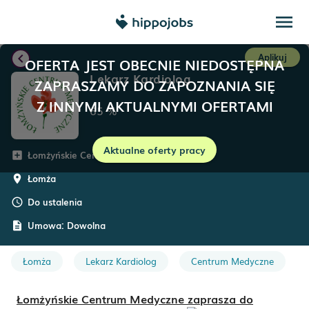
menu
chevron_left
Aplikuj
OFERTA JEST OBECNIE NIEDOSTĘPNA
Lekarz Kardiolog
ZAPRASZAMY DO ZAPOZNANIA SIĘ
Z INNYMI AKTUALNYMI OFERTAMI
65
%
Aktualne oferty pracy
Łomżyńskie Centrum Medyczne
add_box
Łomża
room
Do ustalenia
schedule
Umowa:
Dowolna
description
Łomża
Lekarz Kardiolog
Centrum Medyczne
Łomżyńskie Centrum Medyczne zaprasza do