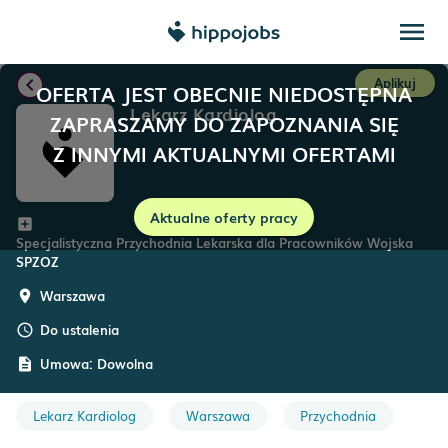
menu
chevron_left
Aplikuj
OFERTA JEST OBECNIE NIEDOSTĘPNA
Lekarz Kardiolog
ZAPRASZAMY DO ZAPOZNANIA SIĘ
Z INNYMI AKTUALNYMI OFERTAMI
Aktualne oferty pracy
add_box
Specjalistyczna Przychodnia Lekarska dla Pracowników Wojska
SPZOZ
Warszawa
room
Do ustalenia
schedule
Umowa:
Dowolna
description
Lekarz Kardiolog
Warszawa
Przychodnia