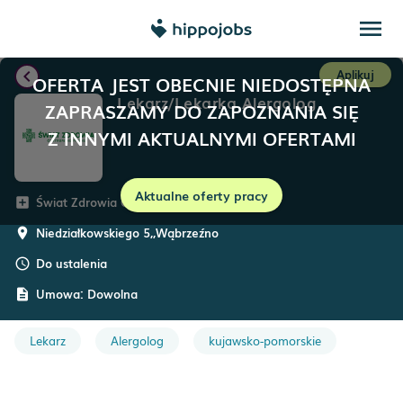
menu
chevron_left
Aplikuj
OFERTA JEST OBECNIE NIEDOSTĘPNA
Lekarz/Lekarka Alergolog
ZAPRASZAMY DO ZAPOZNANIA SIĘ
Z INNYMI AKTUALNYMI OFERTAMI
Aktualne oferty pracy
Świat Zdrowia Operator Medyczny
add_box
Niedziałkowskiego 5,
,
Wąbrzeźno
room
Do ustalenia
schedule
Umowa:
Dowolna
description
Lekarz
Alergolog
kujawsko-pomorskie