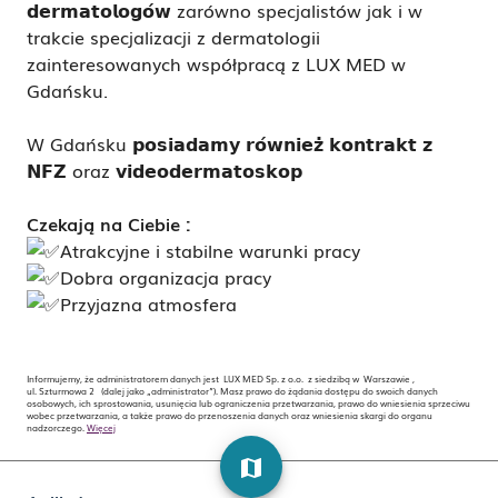
𝗱𝗲𝗿𝗺𝗮𝘁𝗼𝗹𝗼𝗴𝗼́𝘄
zarówno specjalistów jak i w
trakcie specjalizacji z dermatologii
zainteresowanych współpracą z LUX MED w
Gdańsku.
W Gdańsku 𝗽𝗼𝘀𝗶𝗮𝗱𝗮𝗺𝘆 𝗿𝗼́𝘄𝗻𝗶𝗲𝘇̇ 𝗸𝗼𝗻𝘁𝗿𝗮𝗸𝘁 𝘇
𝗡𝗙𝗭 oraz 𝘃𝗶𝗱𝗲𝗼𝗱𝗲𝗿𝗺𝗮𝘁𝗼𝘀𝗸𝗼𝗽
Czekają na Ciebie :
Atrakcyjne i stabilne warunki pracy
Dobra organizacja pracy
Przyjazna atmosfera
Informujemy, że administratorem danych jest LUX MED Sp. z o.o. z siedzibą w Warszawie ,
ul. Szturmowa 2 (dalej jako „administrator”). Masz prawo do żądania dostępu do swoich danych
osobowych, ich sprostowania, usunięcia lub ograniczenia przetwarzania, prawo do wniesienia sprzeciwu
wobec przetwarzania, a także prawo do przenoszenia danych oraz wniesienia skargi do organu
nadzorczego.
Więcej
map