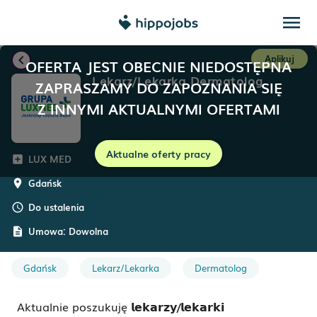
menu
chevron_left
Aplikuj
OFERTA JEST OBECNIE NIEDOSTĘPNA
Lekarz/Lekarka Dermatolog
ZAPRASZAMY DO ZAPOZNANIA SIĘ
Z INNYMI AKTUALNYMI OFERTAMI
Aktualne oferty pracy
LUX MED
add_box
Gdańsk
room
Do ustalenia
schedule
Umowa:
Dowolna
description
Gdańsk
Lekarz/Lekarka
Dermatolog
Aktualnie poszukuję
𝗹𝗲𝗸𝗮𝗿𝘇𝘆/𝗹𝗲𝗸𝗮𝗿𝗸𝗶