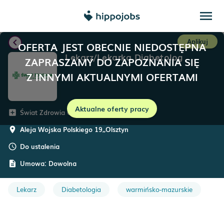
menu
chevron_left
Aplikuj
OFERTA JEST OBECNIE NIEDOSTĘPNA
Lekarz/Lekarka Diabetolog
ZAPRASZAMY DO ZAPOZNANIA SIĘ
Z INNYMI AKTUALNYMI OFERTAMI
Aktualne oferty pracy
Świat Zdrowia Operator Medyczny
add_box
Aleja Wojska Polskiego 19,
,
Olsztyn
room
Do ustalenia
schedule
Umowa:
Dowolna
description
Lekarz
Diabetologia
warmińsko-mazurskie