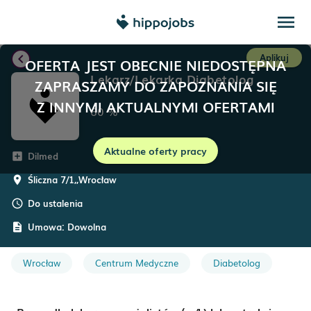
menu
chevron_left
Aplikuj
OFERTA JEST OBECNIE NIEDOSTĘPNA
Lekarz/Lekarka Diabetolog
ZAPRASZAMY DO ZAPOZNANIA SIĘ
Z INNYMI AKTUALNYMI OFERTAMI
60
%
Aktualne oferty pracy
Dilmed
add_box
Śliczna 7/1,
,
Wrocław
room
Do ustalenia
schedule
Umowa:
Dowolna
description
Wrocław
Centrum Medyczne
Diabetolog