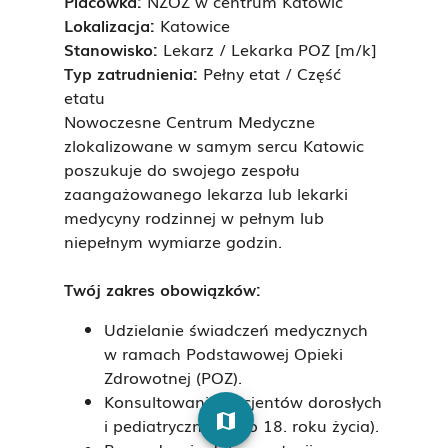
Placówka:
NZOZ w centrum Katowic
Lokalizacja:
Katowice
Stanowisko:
Lekarz / Lekarka POZ [m/k]
Typ zatrudnienia:
Pełny etat / Część
etatu
Nowoczesne Centrum Medyczne
zlokalizowane w samym sercu Katowic
poszukuje do swojego zespołu
zaangażowanego lekarza lub lekarki
medycyny rodzinnej w pełnym lub
niepełnym wymiarze godzin.
Twój zakres obowiązków:
Udzielanie świadczeń medycznych
w ramach Podstawowej Opieki
Zdrowotnej (POZ).
Konsultowanie pacjentów dorosłych
map
i pediatrycznych (do 18. roku życia).