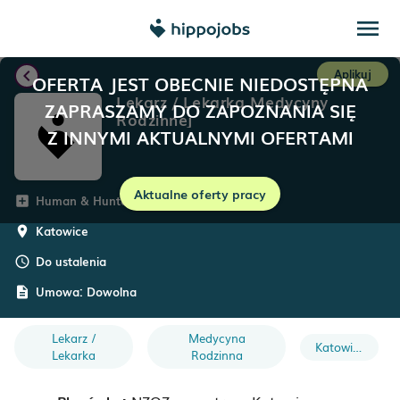
menu
chevron_left
Aplikuj
OFERTA JEST OBECNIE NIEDOSTĘPNA
Lekarz / Lekarka Medycyny
ZAPRASZAMY DO ZAPOZNANIA SIĘ
Rodzinnej
Z INNYMI AKTUALNYMI OFERTAMI
Aktualne oferty pracy
Human & Hunter Professional
add_box
Katowice
room
Do ustalenia
schedule
Umowa:
Dowolna
description
Lekarz /
Medycyna
Katowice
Lekarka
Rodzinna