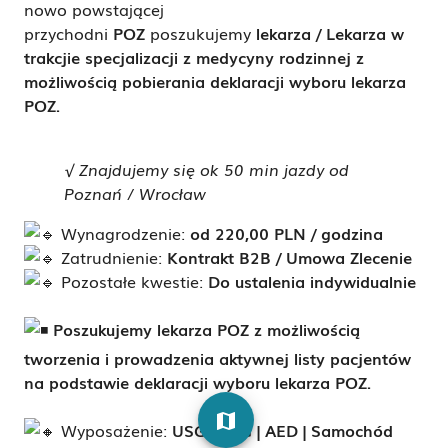
nowo powstającej
przychodni
POZ
poszukujemy
lekarza / Lekarza w
trakcjie specjalizacji z medycyny rodzinnej z
możliwością pobierania deklaracji wyboru lekarza
POZ
.
√
Znajdujemy się ok 50 min jazdy od
Poznań / Wrocław
Wynagrodzenie:
od 220,00 PLN / godzina
Zatrudnienie:
Kontrakt B2B / Umowa Zlecenie
Pozostałe kwestie:
Do ustalenia indywidualnie
Poszukujemy lekarza POZ z możliwością
tworzenia i prowadzenia aktywnej listy pacjentów
na podstawie deklaracji wyboru lekarza POZ.
map
Wyposażenie:
USG | EKG | AED | Samochód