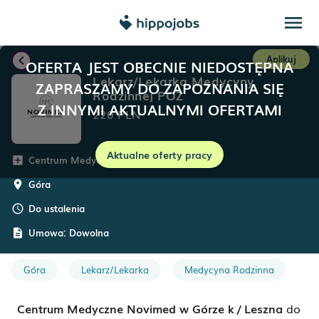
menu
chevron_left
Aplikuj
OFERTA JEST OBECNIE NIEDOSTĘPNA
Lekarz/Lekarka Medycyny
ZAPRASZAMY DO ZAPOZNANIA SIĘ
Rodzinnej POZ
Z INNYMI AKTUALNYMI OFERTAMI
220
PLN
Aktualne oferty pracy
Centrum Medyczne NOVIMED
add_box
Góra
room
Do ustalenia
schedule
Umowa:
Dowolna
description
Góra
Lekarz/Lekarka
Medycyna Rodzinna
Centrum Medyczne Novimed w Górze
k /
Leszna
do