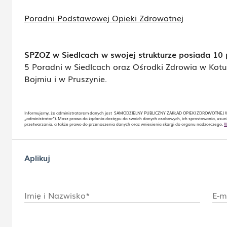
Poradni Podstawowej Opieki Zdrowotnej
SPZOZ w Siedlcach w swojej strukturze posiada 10
5 Poradni w Siedlcach oraz Ośrodki Zdrowia w Kotu
Bojmiu i w Pruszynie.
Informujemy, że administratorem danych jest SAMODZIELNY PUBLICZNY ZAKŁAD OPIEKI ZDROWOTNEJ W S
„administrator”). Masz prawo do żądania dostępu do swoich danych osobowych, ich sprostowania, usuni
przetwarzania, a także prawo do przenoszenia danych oraz wniesienia skargi do organu nadzorczego.
W
Aplikuj
Imię i Nazwisko*
E-m