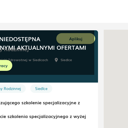
 NIEDOSTĘPNA
Aplikuj
NNYMI AKTUALNYMI OFERTAMI
y Rodzinnej
pieki Zdrowotnej w Siedlcach
Siedlce
room
racy
wolna
y Rodzinnej
Siedlce
zującego szkolenie specjalizacyjne z
cie szkolenia specjalizacyjnego z wyżej