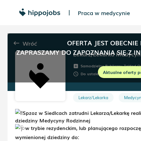
Praca w medycynie
|
OFERTA JEST OBECNIE
Wróć
keyboard_backspace
ZAPRASZAMY DO ZAPOZNANIA SIĘ Z I
Lekarz/Lekarka Medycyn
Samodzielny Publiczny Zakład O
add_box
Aktualne oferty p
Do ustalenia
Umowa:
Do
schedule
description
Lekarz/Lekarka
Medycyn
Spzoz w Siedlcach zatrudni Lekarza/Lekarkę reali
dziedziny Medycyny Rodzinnej
w trybie rezydenckim, lub planującego rozpoczę
wymienionej dziedziny do: