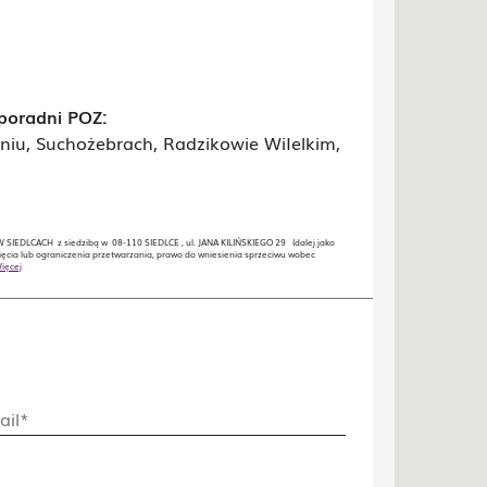
 poradni POZ:
niu, Suchożebrach, Radzikowie WiIelkim,
IEDLCACH z siedzibą w 08-110 SIEDLCE , ul. JANA KILIŃSKIEGO 29 (dalej jako
ęcia lub ograniczenia przetwarzania, prawo do wniesienia sprzeciwu wobec
ięcej
ail*