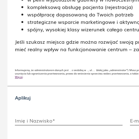
kompleksową obsługę pacjenta (rejestracja)
współpracę dopasowaną do Twoich potrzeb
strategiczne wsparcie marketingowe i aktywn
spójny, wysokiej klasy wizerunek całego cent
Jeśli szukasz miejsca gdzie można rozwijać swoją
mieć realny wpływ na funkcjonowanie centrum – 
Informujemy, że administratorem danych jest . z siedzibą w . , ul. . . (dalej jako „administrator”). Ma
usunięcia lub ograniczenia przetwarzania, prawo do wniesienia sprzeciwu wobec przetwarzania, a takż
Więcej
Aplikuj
Imię i Nazwisko*
E-m