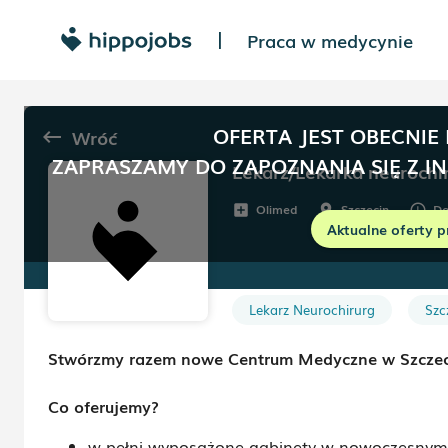
Praca w medycynie
|
OFERTA JEST OBECNIE
Wróć
keyboard_backspace
ZAPRASZAMY DO ZAPOZNANIA SIĘ Z I
Lekarz/Lekarka neurochi
Olimed
Szczecin
Do
add_box
room
schedule
Aktualne oferty p
Lekarz Neurochirurg
Szc
Stwórzmy razem nowe Centrum Medyczne w Szczec
Co oferujemy?
w pełni wyposażone gabinety w nowoczesnym