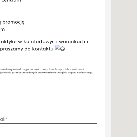
ą promocję
rum
 praktykę w komfortowych warunkach i
zapraszamy do kontaktu
sz prawo do żądania dostępu do swoich danych osobowych, ich sprostowania,
e prawo do przenoszenia danych oraz wniesienia skargi do organu nadzorczego.
ail*