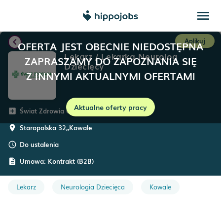
menu
chevron_left
Aplikuj
OFERTA JEST OBECNIE NIEDOSTĘPNA
Lekarz / Lekarka Neurolog
ZAPRASZAMY DO ZAPOZNANIA SIĘ
Dziecięcy
Z INNYMI AKTUALNYMI OFERTAMI
Aktualne oferty pracy
Świat Zdrowia Operator Medyczny
add_box
Staropolska 32,
,
Kowale
room
Do ustalenia
schedule
Umowa:
Kontrakt (B2B)
description
Lekarz
Neurologia Dziecięca
Kowale